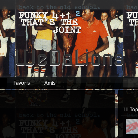
WeDaLions
Favoris
Amis
Top