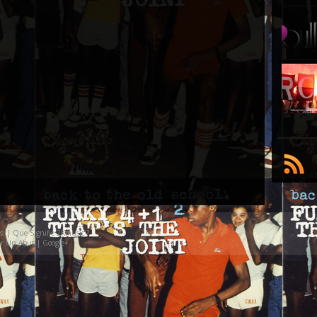
s
. |
Que Signifie 2Kmusic ?
er Un Abus
|
Google+