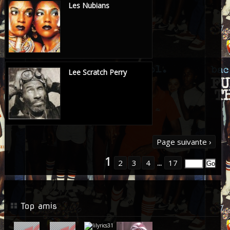
Les Nubians
Lee Scratch Perry
Page suivante ›
1
2
3
4
...
17
Top amis