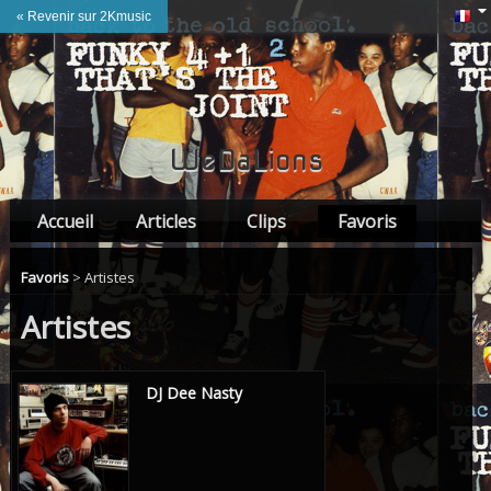
« Revenir sur 2Kmusic
WeDaLions
Accueil
Articles
Clips
Favoris
Amis
Favoris
> Artistes
Artistes
DJ Dee Nasty